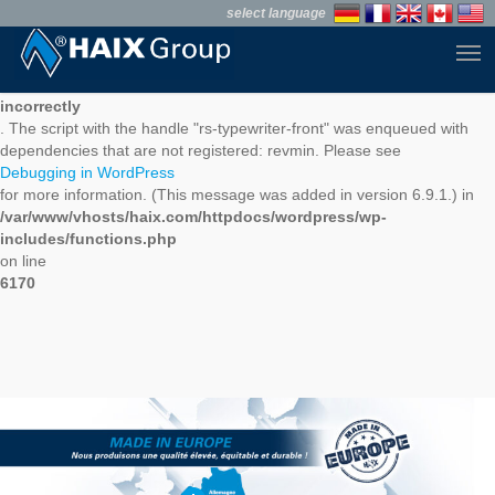
Skip
select language
to
Men
main
Notice
content
: Function WP_Scripts::add was called
incorrectly
. The script with the handle "rs-typewriter-front" was enqueued with
dependencies that are not registered: revmin. Please see
Debugging in WordPress
for more information. (This message was added in version 6.9.1.) in
/var/www/vhosts/haix.com/httpdocs/wordpress/wp-
includes/functions.php
on line
6170