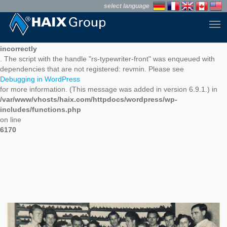
Skip
select language
to
Men
main
Notice
content
: Function WP_Scripts::add was called
incorrectly
. The script with the handle "rs-typewriter-front" was enqueued with
dependencies that are not registered: revmin. Please see
Debugging in WordPress
for more information. (This message was added in version 6.9.1.) in
/var/www/vhosts/haix.com/httpdocs/wordpress/wp-
includes/functions.php
on line
6170