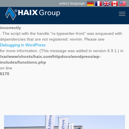
Skip
select language
to
Men
main
Notice
content
: Function WP_Scripts::add was called
incorrectly
. The script with the handle "rs-typewriter-front" was enqueued with
dependencies that are not registered: revmin. Please see
Debugging in WordPress
for more information. (This message was added in version 6.9.1.) in
/var/www/vhosts/haix.com/httpdocs/wordpress/wp-
includes/functions.php
on line
6170