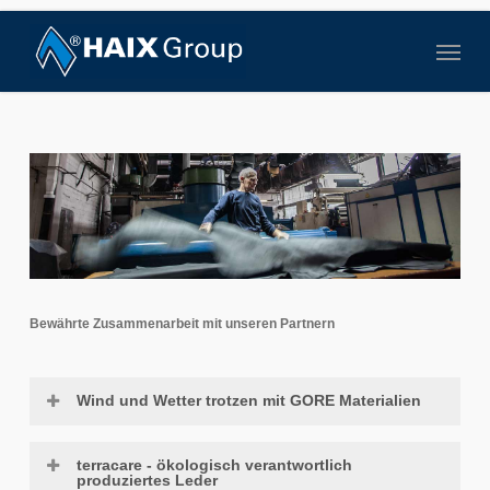
Skip
to
Menu
main
content
Bewährte Zusammenarbeit mit unseren Partnern
Wind und Wetter trotzen mit GORE Materialien
terracare - ökologisch verantwortlich
Wind und Wetter trotzen mit GORE Materialien
produziertes Leder