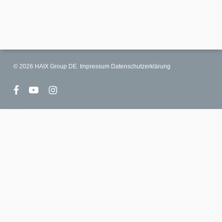
© 2026 HAIX Group DE.
Impressum
Datenschutzerklärung
facebook
youtube
instagram
select language
Deutschland
France
United Kingdom
Canada
United States