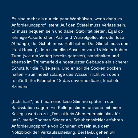
Es sind mehr als nur ein paar Worthülsen, wenn dann im
Anforderungsprofil steht: Auf den Stiefel muss Verlass sein.
Er muss bequem sein und dabei Stabilität bieten. Egal ob
lehmige Ackerfurchen, Ast- und Wurzelgeflechte oder lose
Abhänge, der Schuh muss Halt bieten. Der Stiefel muss dem
‚Fast Roping‘, dem schnellen Abseilen vom 15 Meter hohen
Turm (wie am Vortag bereits getestet), standhalten und
ebenso im Trümmerfeld eingestürzter Gebäude ein sicherer
Schutz für die Füße sein. Und er soll die Socken trocken
halten – zumindest solange das Wasser nicht von oben
reinläuft: Bei Kilometer 19 das unvermeidbare, knietiefe
Szenario.
„Echt hart“, hört man eine leise Stimme später in der
Basisstation sagen. Ein Kollege stimmt unisono mit einer
Kollegin wortlos zu. „Das ist kein Abenteuerspielplatz für
uns“, merkt Thomas Singer an. Schuhentwickler erfahren
Anforderungsprofile von Schuhen oft rein aus dem
Notizblock der Verkaufsabteilung. Bei HAIX gehen wir