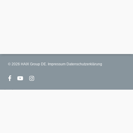
© 2026 HAIX Group DE.
Impressum
Datenschutzerklärung
facebook
youtube
instagram
select language
Deutschland
France
United Kingdom
Canada
United States