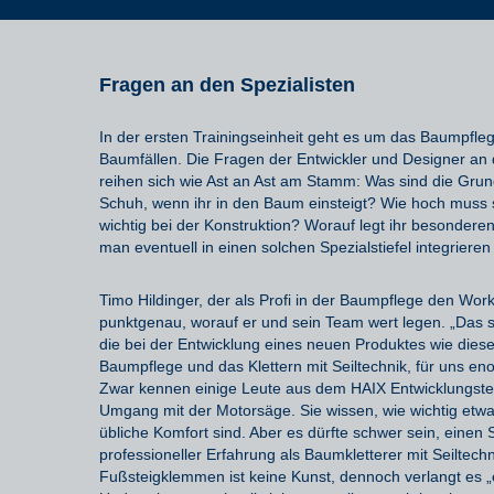
Fragen an den Spezialisten
In der ersten Trainingseinheit geht es um das
Baumpfle
Baumfällen.
Die
Fragen
der Entwickler und Designer an
reihen sich wie
Ast an Ast
am Stamm
:
Was sind die Grun
Schuh, wenn
ihr
in den Baum einsteig
t
?
Wie hoch muss se
wichtig bei der Konstruktion?
Worauf legt ihr besonderen
man eventuell in einen solchen Spezialstiefel integrieren
Timo
Hildinger
, der als Profi
in der Baumpflege
den Works
punktgenau
, worauf er und sein Team
wert
legen. „Das 
die bei der Entwicklung eines neuen Produktes wie
dies
Baumpflege und das Klettern mit Seiltechnik, für uns eno
Zwar kennen e
inige Leute aus
dem
HAIX Entwicklungst
Umgang mit der Motorsäge
. Sie
wissen, wie wichtig etw
übliche
Komfort
sind
. Aber es dürfte schwer sein, einen
professioneller
Erfahrung
als Baumkletterer
mit Seiltech
Fußsteigklemme
n
ist keine Kunst, dennoch
verlangt
es
„