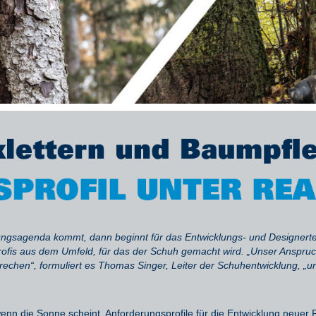
klungsagenda
kommt
, dann
beginnt
für das
Entwicklungs- und Designer
rofis aus dem Umfeld, für das der Schuh gemacht wird
.
„
Unser Anspruch
rechen“, formuliert es Thomas Singer
, Leiter der Schuhentwicklung
, „u
wenn die Sonne scheint.
Anforderung
sprofil
e für die Entwicklung neue