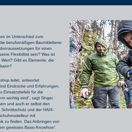
gen
im
Unterschied
zum
 die
berufsmäßigen Baumkletterer
dvoraussetzungen für einen
ine Flexibilität sein? Was ist
 Wert? Gibt es
Elemente
, die
kann
?
hop leitet,
antwortet
sind Eindrücke und Erfahrungen,
es
Einsatzstiefels für die
rm wichtig sind“, sagt Singer.
eam
und auch er selbst
den
a Schnittschutz und
der HAIX-
 Schuhmodelleur mit
nik
zu finden.
D
as
A
nbringen
von
ein gewisses Basis-Kno
w
how
“
.