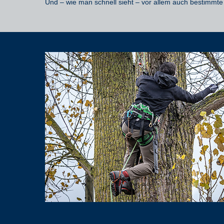
Und
–
wie man schnell sieht
–
vor allem
auch bestimmte 