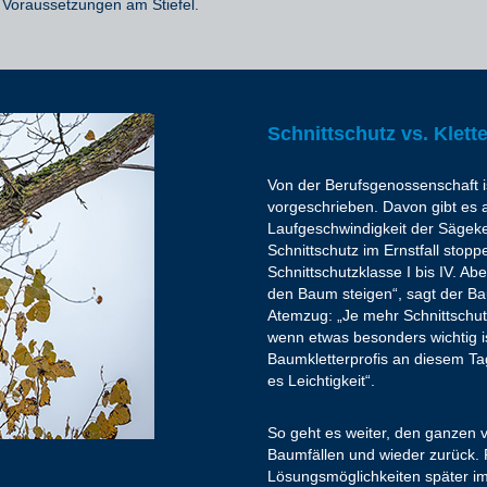
Voraussetzungen am Stiefel.
Schnittschutz vs. Klette
Von der Berufsgenossenschaft ist
vorgeschrieben. Davon gibt es a
Laufgeschwindigkeit der Sägekett
Schnittschutz im Ernstfall stopp
Schnittschutzklasse I bis IV. Ab
den Baum steigen“, sagt der Bau
Atemzug: „Je mehr Schnittschutz
wenn etwas besonders wichtig i
Baumkletterprofis an diesem Tag 
es Leichtigkeit“.
So geht es weiter, den ganzen
Baumfällen und wieder zurück
Lösungsmöglichkeiten später i