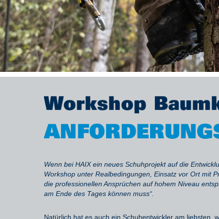
Wenn bei HAIX e
in neue
s
Schuh
projekt auf die Entwic
Workshop unter Realbedingungen,
Einsatz
vor Ort
mit P
die professionellen Ansprüchen auf hohem Niveau entsp
am Ende des Tages können
muss
“
.
Natürlich
hat
es auch
ein
Schuhentwickler
am liebsten
, 