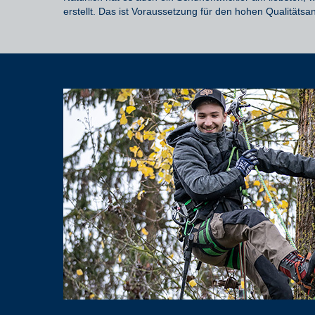
erstellt
. Das ist Voraussetzung
für
de
n
hohen Qualitätsa