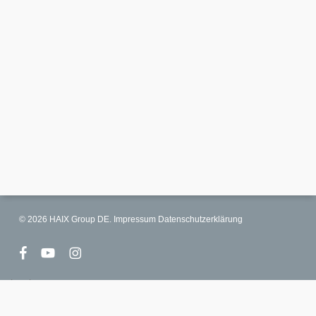
© 2026 HAIX Group DE.
Impressum
Datenschutzerklärung
facebook
youtube
instagram
select language
Deutschland
France